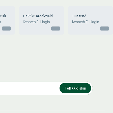
 usk
Uskliku meelevald
Uussünd
n
Kenneth E. Hagin
Kenneth E. Hagin
Otsas
Otsas
Otsas
Telli uudiskiri