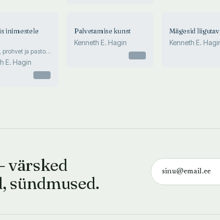
is inimestele
Palvetamise kunst
Mägesid liigutav
Kenneth E. Hagin
Kenneth E. Hagi
 prohvet ja pastor
Otsas
alguses
h E. Hagin
Otsas
— värsked
d, sündmused.