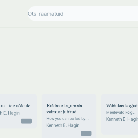
us – tee võidule
Kuidas olla jumala
Võidukas kogud
vaimust juhitud
Meelevald kõigi
h E. Hagin
pimedusevägede 
How you can be led by
Kenneth E. Hagi
Otsas
the Spirit of God
Kenneth E. Hagin
Otsas