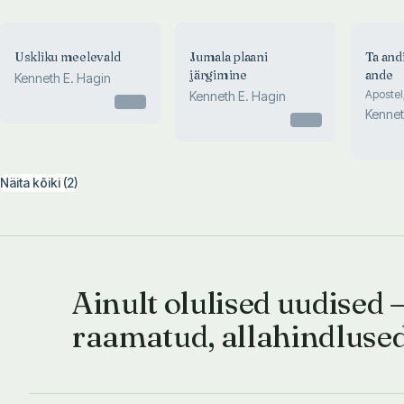
Uskliku meelevald
Jumala plaani
Ta and
järgimine
ande
Kenneth E. Hagin
Apostel,
Kenneth E. Hagin
Otsas
Piibli v
Kennet
Otsas
Näita kõiki (2)
Ainult olulised uudised 
raamatud, allahindluse