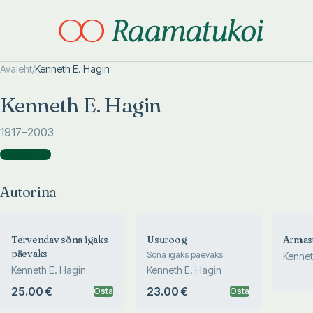
Avaleht
/
Kenneth E. Hagin
Otsi täpsemalt
Otsi täpsemalt
Kenneth E. Hagin
1917
–2003
Autorina
(
16
)
Autorina
Tervendav sõna igaks
Usuroog
Armast
päevaks
Sõna igaks päevaks
Kennet
Kenneth E. Hagin
Kenneth E. Hagin
25.00 €
23.00 €
Osta
Osta