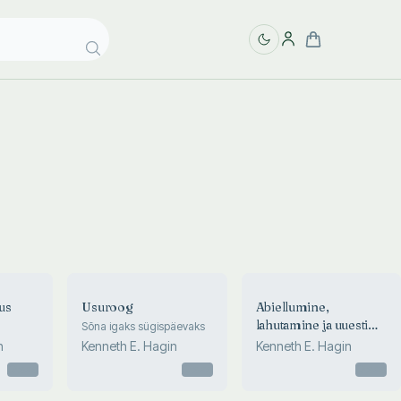
us
Usuroog
Abiellumine,
lahutamine ja uuesti
Sõna igaks sügispäevaks
üle
abiellumine
n
Kenneth E. Hagin
Kenneth E. Hagin
Otsas
Otsas
Otsas