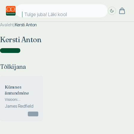
Tulge juba! Läki kooli
Avaleht
/
Kersti Anton
Täpsem
Täpsem
Kersti Anton
otsing
otsing
Tõlkijana
(
1
)
Tõlkijana
Kümnes
äratundmine
Visiooni
alalhoidmine.
James Redfield
«Taevase
ettekuulutuse» järg
Otsas