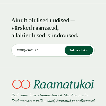
Ainult olulised uudised —
värsked raamatud,
allahindlused, sündmused.
Telli uudiskiri
Eesti vanim internetiraamatupood. Maailma suurim
Eesti raamatute valik — uued, kasutatud ja antikvaarsed