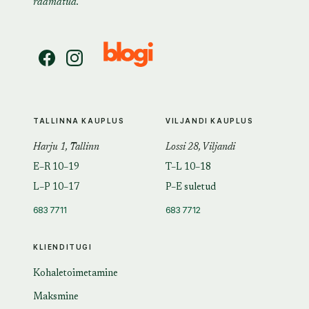
raamatud.
TALLINNA KAUPLUS
VILJANDI KAUPLUS
Harju 1, Tallinn
Lossi 28, Viljandi
E–R 10–19
T–L 10–18
L–P 10–17
P–E suletud
683 7711
683 7712
KLIENDITUGI
Kohaletoimetamine
Maksmine