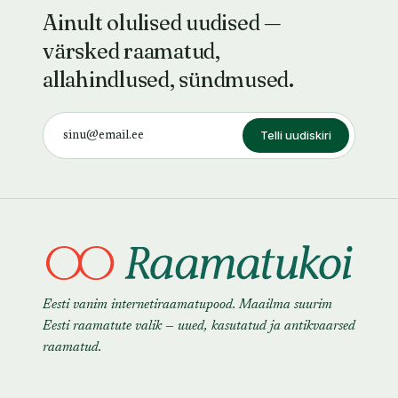
Ainult olulised uudised —
värsked raamatud,
allahindlused, sündmused.
Telli uudiskiri
Eesti vanim internetiraamatupood. Maailma suurim
Eesti raamatute valik — uued, kasutatud ja antikvaarsed
raamatud.