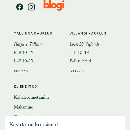
TALLINNA KAUPLUS
VILJANDI KAUPLUS
Harju 1, Tallinn
Lossi 28, Viljandi
E–R 10–19
T–L 10–18
L–P 10–17
P–E suletud
683 7711
683 7712
KLIENDITUGI
Kohaletoimetamine
Maksmine
Tagastamine
Kasutame küpsiseid
KKK