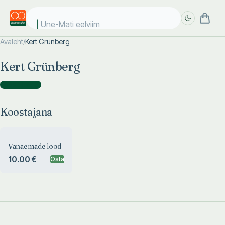
Une-Mati eelviima
Avaleht
/
Kert Grünberg
Täpsem
Täpsem
Kert Grünberg
otsing
otsing
Koostajana
(
1
)
Koostajana
Vanaemade lood
10.00 €
Osta