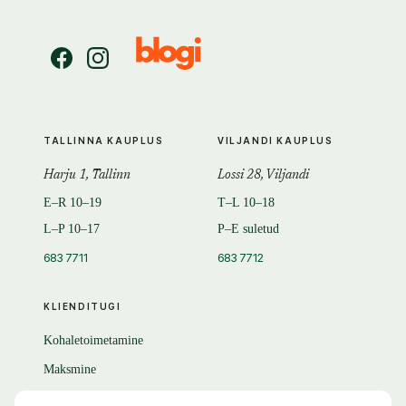
TALLINNA KAUPLUS
VILJANDI KAUPLUS
Harju 1, Tallinn
Lossi 28, Viljandi
E–R 10–19
T–L 10–18
L–P 10–17
P–E suletud
683 7711
683 7712
KLIENDITUGI
Kohaletoimetamine
Maksmine
Tagastamine