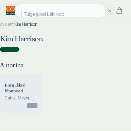
Tulge juba! Läki kooli
Avaleht
/
Kim Harrison
Täpsem
Täpsem
Kim Harrison
otsing
otsing
Autorina
(
1
)
Autorina
Põrgulikud
lõpupeod
Cabot, Meyer,
Jaffe, Myracle,
Otsas
Harrison