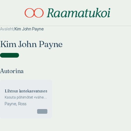
Avaleht
/
Kim John Payne
Otsi täpsemalt
Otsi täpsemalt
Kim John Payne
Autorina
(
1
)
Autorina
Lihtsus lastekasvatuses
Kasuta põhimõtet «vähem
on rohkem», et kasvatada
Payne, Ross
rahulikumad ja
õnnelikumad lapsed
Otsas