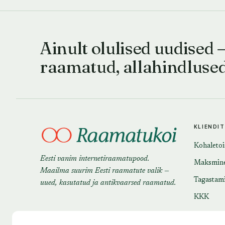
Ainult olulised uudised 
raamatud, allahindluse
KLIENDI
Kohaleto
Eesti vanim internetiraamatupood.
Maksmin
Maailma suurim Eesti raamatute valik —
Tagastam
uued, kasutatud ja antikvaarsed raamatud.
KKK