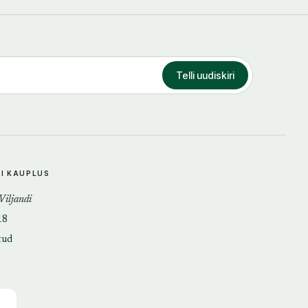
Telli uudiskiri
DI KAUPLUS
 Viljandi
18
tud