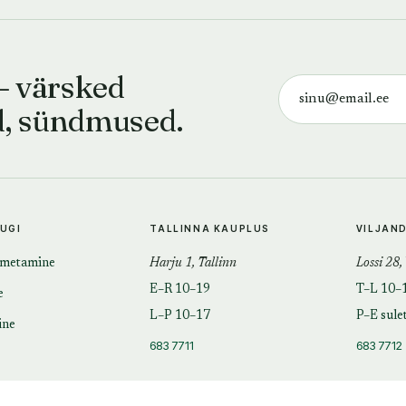
— värsked
d, sündmused.
TUGI
TALLINNA KAUPLUS
VILJAN
imetamine
Harju 1, Tallinn
Lossi 28,
E–R 10–19
T–L 10–
e
L–P 10–17
P–E sule
ine
683 7711
683 7712