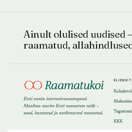
Ainult olulised uudised 
raamatud, allahindluse
KLIENDI
Kohaleto
Eesti vanim internetiraamatupood.
Maksmin
Maailma suurim Eesti raamatute valik —
Tagastam
uued, kasutatud ja antikvaarsed raamatud.
KKK