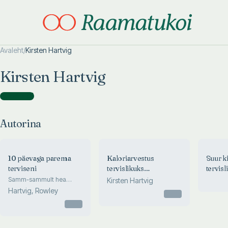
Avaleht
/
Kirsten Hartvig
Otsi täpsemalt
Otsi täpsemalt
Kirsten Hartvig
Autorina
(
3
)
Autorina
10 päevaga parema
Kaloriarvestus
Suur ki
terviseni
tervislikuks
tervisl
toitumiseks
raamat
Samm-sammult hea
Kirsten Hartvig
tervise ja elujõu
Hartvig, Rowley
Otsas
taastamiseni
Otsas