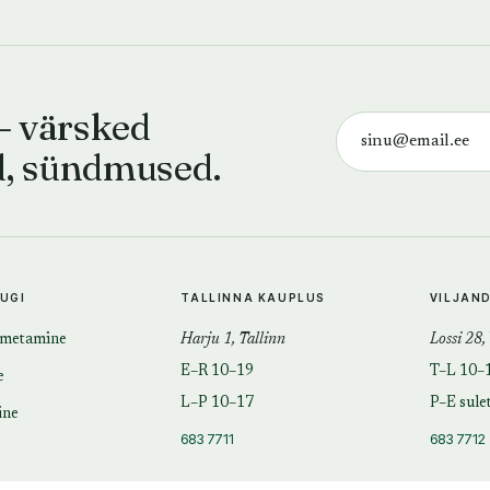
— värsked
d, sündmused.
TUGI
TALLINNA KAUPLUS
VILJAN
imetamine
Harju 1, Tallinn
Lossi 28,
E–R 10–19
T–L 10–
e
L–P 10–17
P–E sule
ine
683 7711
683 7712