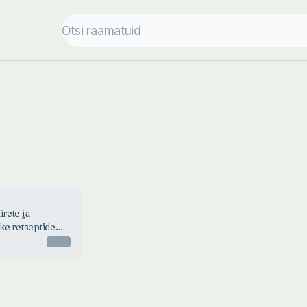
irete ja
ike retseptide
Otsas