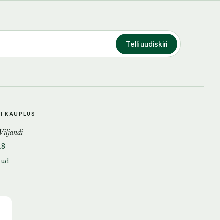
Telli uudiskiri
DI KAUPLUS
 Viljandi
18
tud