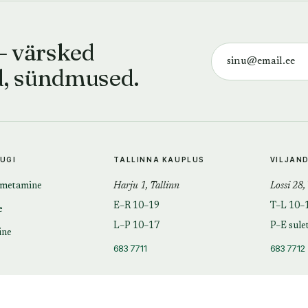
— värsked
d, sündmused.
TUGI
TALLINNA KAUPLUS
VILJAN
imetamine
Harju 1, Tallinn
Lossi 28,
E–R 10–19
T–L 10–
e
L–P 10–17
P–E sule
ine
683 7711
683 7712