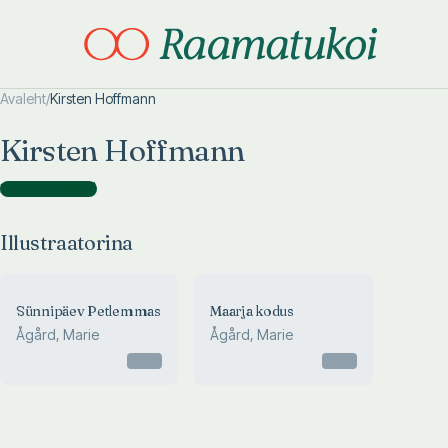
Avaleht
/
Kirsten Hoffmann
Otsi täpsemalt
Otsi täpsemalt
Kirsten Hoffmann
Illustraatorina
(
2
)
Illustraatorina
Sünnipäev Petlemmas
Maarja kodus
Ågård, Marie
Ågård, Marie
Otsas
Otsas