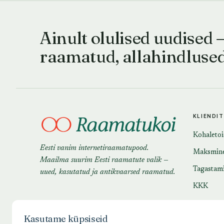
Ainult olulised uudised 
raamatud, allahindluse
KLIENDI
Kohaleto
Eesti vanim internetiraamatupood.
Maksmin
Maailma suurim Eesti raamatute valik —
Tagastam
uued, kasutatud ja antikvaarsed raamatud.
KKK
Kasutame küpsiseid