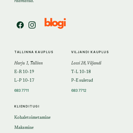
raamatud.
TALLINNA KAUPLUS
VILJANDI KAUPLUS
Harju 1, Tallinn
Lossi 28, Viljandi
E–R 10–19
T–L 10–18
L–P 10–17
P–E suletud
683 7711
683 7712
KLIENDITUGI
Kohaletoimetamine
Maksmine