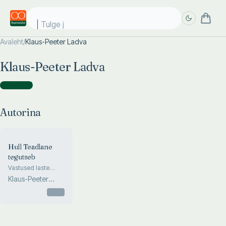
Tulge ju
Avaleht
/
Klaus-Peeter Ladva
Täpsem
Täpsem
Klaus-Peeter Ladva
otsing
otsing
Autorina
(
1
)
Autorina
Hull Teadlane
tegutseb
Vastused laste
igasugustele
Klaus-Peeter
küsimustele
Ladva
Otsas