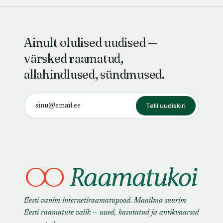
Ainult olulised uudised —
värsked raamatud,
allahindlused, sündmused.
Telli uudiskiri
Eesti vanim internetiraamatupood. Maailma suurim
Eesti raamatute valik — uued, kasutatud ja antikvaarsed