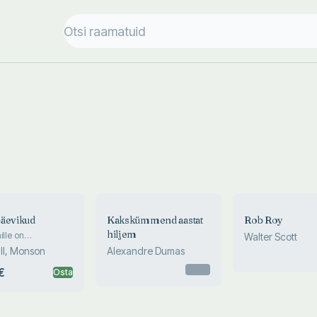
äevikud
Kakskümmend aastat
Rob Roy
hiljem
ille on
Walter Scott
rinud 12 aastat
l, Monson
Alexandre Dumas
ravate taga
Otsas
€
Osta