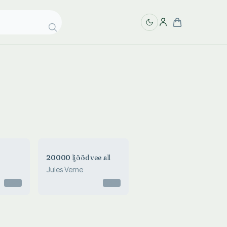
20000 ljööd vee all
Jules Verne
Otsas
Otsas