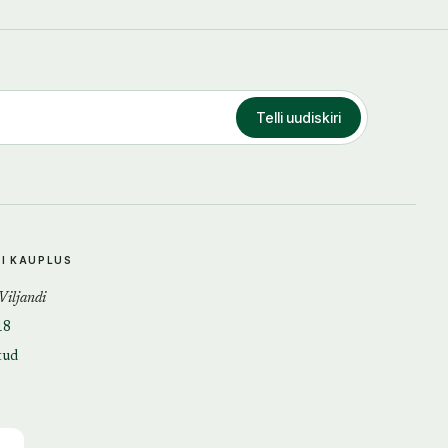
Telli uudiskiri
DI KAUPLUS
 Viljandi
18
tud