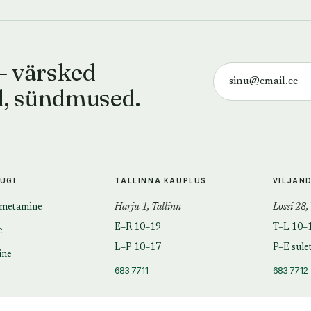
— värsked
d, sündmused.
TUGI
TALLINNA KAUPLUS
VILJAN
imetamine
Harju 1, Tallinn
Lossi 28,
E–R 10–19
T–L 10–
e
L–P 10–17
P–E sule
ine
683 7711
683 7712