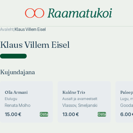
Avaleht
/
Klaus Villem Eisel
Otsi täpsemalt
Otsi täpsemalt
Klaus Villem Eisel
Kujundajana
(
6
)
Kujundajana
Olla Armani
Kuldne Trio
Paleep
Elulugu
Ausalt ja avameelselt
Lugu, m
inspiree
Renata Molho
Vlassov, Smeljanski
Goodal
paleevä
15.00 €
13.00 €
6.00 
Osta
Osta