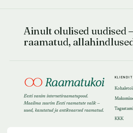
Ainult olulised uudised 
raamatud, allahindluse
KLIENDI
Kohaleto
Eesti vanim internetiraamatupood.
Maksmin
Maailma suurim Eesti raamatute valik —
Tagastam
uued, kasutatud ja antikvaarsed raamatud.
KKK