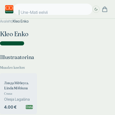
Une-Mati eelviim
Avaleht
/
Kleo Enko
Täpsem
Täpsem
Kleo Enko
otsing
otsing
Illustraatorina
(
1
)
Illustraatorina
Muudes keeltes
Линда Мëбиуса.
Linda Möbiusa
Стихи
Olesja Lagašina
4.00 €
Osta