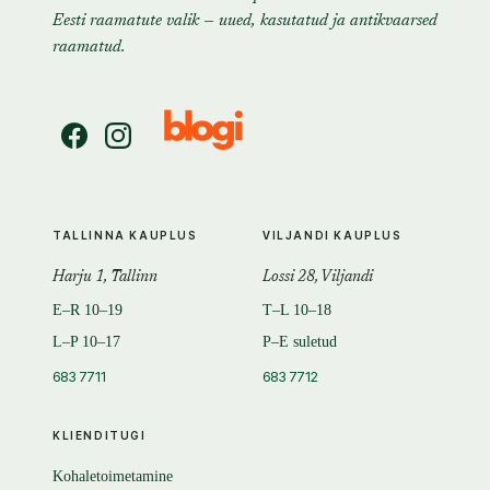
Eesti raamatute valik — uued, kasutatud ja antikvaarsed
raamatud.
TALLINNA KAUPLUS
VILJANDI KAUPLUS
Harju 1, Tallinn
Lossi 28, Viljandi
E–R 10–19
T–L 10–18
L–P 10–17
P–E suletud
683 7711
683 7712
KLIENDITUGI
Kohaletoimetamine