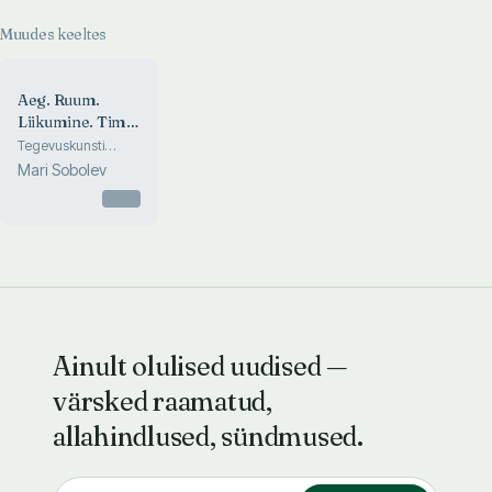
Muudes keeltes
Aeg. Ruum.
Liikumine. Time.
Space.
Tegevuskunsti
festival Paides 15.
Movement
Mari Sobolev
juunil 2002.
Performance art
Otsas
festival in Paide,
June 15, 2002
Ainult olulised uudised —
värsked raamatud,
allahindlused, sündmused.