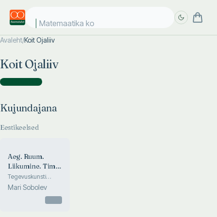
Matemaatika kos
Avaleht
/
Koit Ojaliiv
Täpsem
Täpsem
Koit Ojaliiv
otsing
otsing
Kujundajana
(
1
)
Kujundajana
Eestikeelsed
Aeg. Ruum.
Liikumine. Time.
Space.
Tegevuskunsti
festival Paides 15.
Movement
Mari Sobolev
juunil 2002.
Performance art
Otsas
festival in Paide,
June 15, 2002