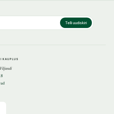
Telli uudiskiri
DI KAUPLUS
 Viljandi
18
tud