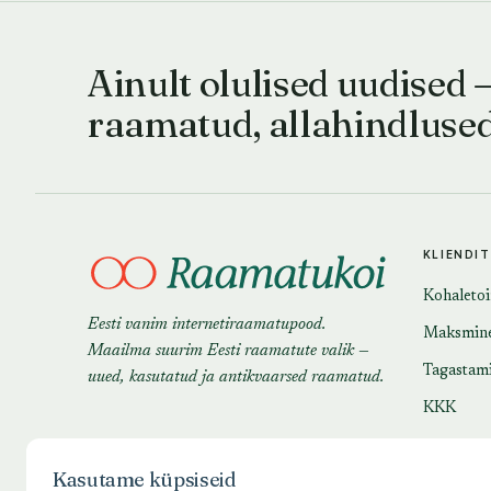
Ainult olulised uudised 
raamatud, allahindluse
KLIENDI
Kohaleto
Eesti vanim internetiraamatupood.
Maksmin
Maailma suurim Eesti raamatute valik —
Tagastam
uued, kasutatud ja antikvaarsed raamatud.
KKK
Kasutame küpsiseid