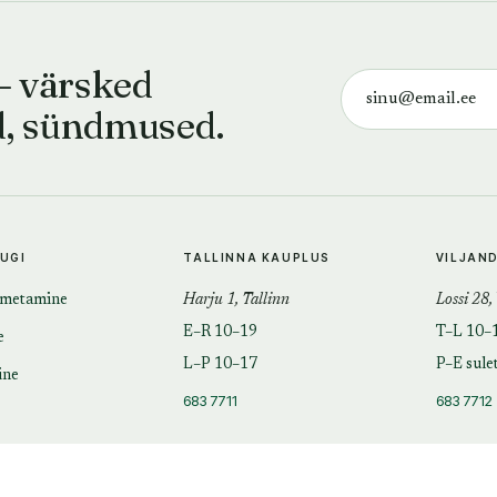
— värsked
d, sündmused.
TUGI
TALLINNA KAUPLUS
VILJAN
imetamine
Harju 1, Tallinn
Lossi 28,
E–R 10–19
T–L 10–
e
L–P 10–17
P–E sule
ine
683 7711
683 7712