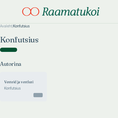
Avaleht
/
Konfutsius
Otsi täpsemalt
Otsi täpsemalt
Konfutsius
Autorina
(
1
)
Autorina
Vesteid ja vestlusi
Konfutsius
Otsas