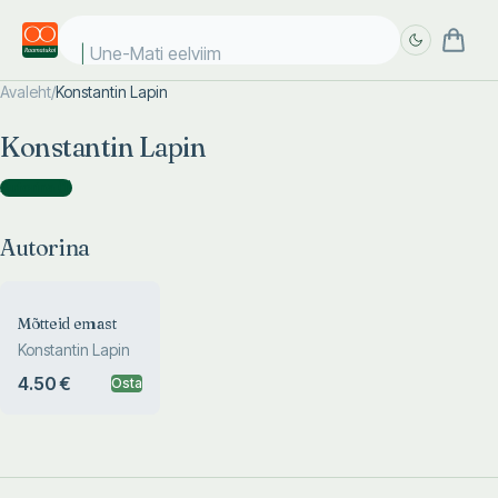
Une-Mati eelviima
Avaleht
/
Konstantin Lapin
Täpsem
Täpsem
Konstantin Lapin
otsing
otsing
Autorina
(
1
)
Autorina
Mõtteid emast
Konstantin Lapin
4.50 €
Osta