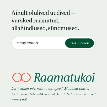
Ainult olulised uudised —
värsked raamatud,
allahindlused, sündmused.
Telli uudiskiri
Eesti vanim internetiraamatupood. Maailma suurim
Eesti raamatute valik — uued, kasutatud ja antikvaarsed
raamatud.