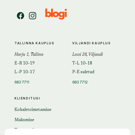
TALLINNA KAUPLUS
VILJANDI KAUPLUS
Harju 1, Tallinn
Lossi 28, Viljandi
E–R 10–19
T–L 10–18
L–P 10–17
P–E suletud
683 7711
683 7712
KLIENDITUGI
Kohaletoimetamine
Maksmine
Tagastamine