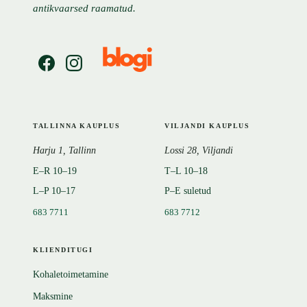
antikvaarsed raamatud.
TALLINNA KAUPLUS
VILJANDI KAUPLUS
Harju 1, Tallinn
Lossi 28, Viljandi
E–R 10–19
T–L 10–18
L–P 10–17
P–E suletud
683 7711
683 7712
KLIENDITUGI
Kohaletoimetamine
Maksmine