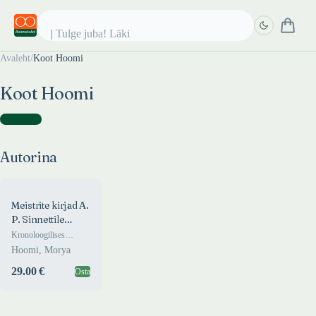
Tulge juba! Läki k
Avaleht
/
Koot Hoomi
Täpsem
Täpsem
Koot Hoomi
otsing
otsing
Autorina
(
1
)
Autorina
Meistrite kirjad A.
P. Sinnettile
mahatmadelt M.
Kronoloogilises
ja K.H
järjekorras
Hoomi, Morya
29.00 €
Osta