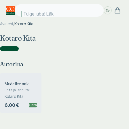
Tulge juba! Läki
Avaleht
/
Kotaro Kita
Täpsem
Täpsem
Kotaro Kita
otsing
otsing
Autorina
(
1
)
Autorina
Mudellennuk
Ehita ja lennuta!
Kotaro Kita
6.00 €
Osta