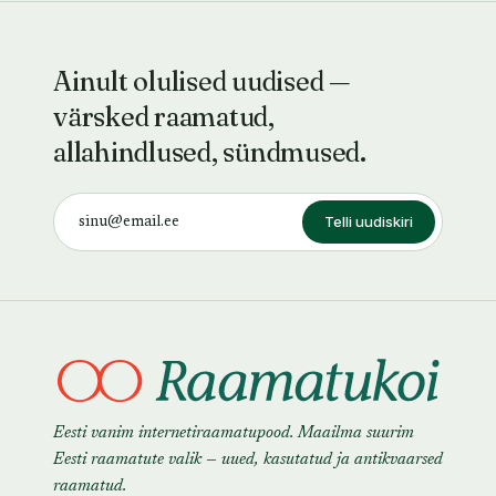
Ainult olulised uudised —
värsked raamatud,
allahindlused, sündmused.
Telli uudiskiri
Eesti vanim internetiraamatupood. Maailma suurim
Eesti raamatute valik — uued, kasutatud ja antikvaarsed
raamatud.