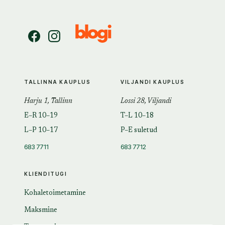
TALLINNA KAUPLUS
VILJANDI KAUPLUS
Harju 1, Tallinn
Lossi 28, Viljandi
E–R 10–19
T–L 10–18
L–P 10–17
P–E suletud
683 7711
683 7712
KLIENDITUGI
Kohaletoimetamine
Maksmine