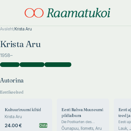
Avaleht
/
Krista Aru
Otsi täpsemalt
Otsi täpsemalt
Krista Aru
1958
–
Autorina
(
5
)
Koostajana
(
8
)
Kaasautorina
(
1
)
Autorina
Eestikeelsed
Kultuuriruumi kihid
Eesti Rahva Muuseumi
Eesti 
pildialbum
teed ja
Krista Aru
Die Postkarten des
Eesti aj
24.00 €
Osta
Estnischen
arengust
Õunapuu, Ilomets, Aru
Lauk, 