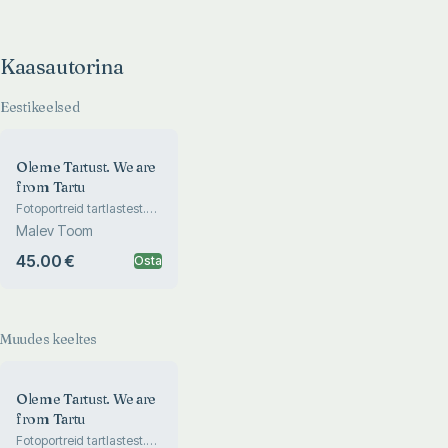
Estonian National
Museum
Kaasautorina
Eestikeelsed
Oleme Tartust. We are
from Tartu
Fotoportreid tartlastest.
Photographic Portraits
Malev Toom
45.00 €
Osta
Muudes keeltes
Oleme Tartust. We are
from Tartu
Fotoportreid tartlastest.