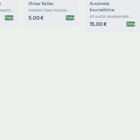
t
Oskar Kallas
Academia
Journalistica
useumi
Artikleid Oskar Kallase
elust ja tööst
40 aastat akadeemilist
5.00 €
Osta
Osta
ajakirjandusharidust Eestis
15.00 €
Osta