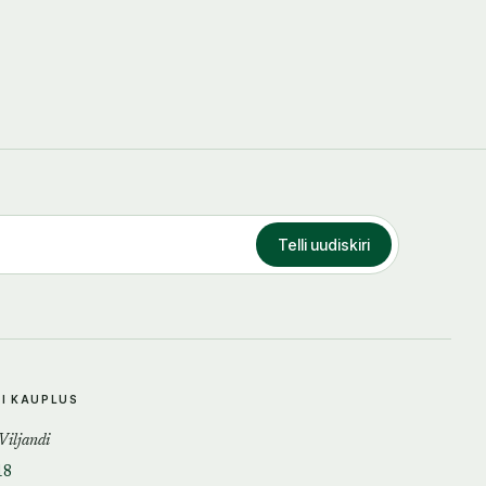
Telli uudiskiri
DI KAUPLUS
 Viljandi
18