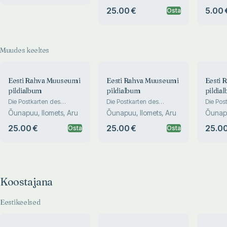
Nationalmuseums.
XX sajan
Aru, Is
Альбом открыток
25.00 €
5.00 
Osta
Эстонского
национального музея.
The Estonian National
Museum in pictures
Muudes keeltes
Eesti Rahva Muuseumi
Eesti Rahva Muuseumi
Eesti 
pildialbum
pildialbum
pildia
Die Postkarten des
Die Postkarten des
Die Pos
Estnischen
Estnischen
Estnisc
Õunapuu, Ilomets, Aru
Õunapuu, Ilomets, Aru
Õunapu
Nationalmuseums.
Nationalmuseums.
Nation
Альбом открыток
Альбом открыток
Альбом
25.00 €
25.00 €
25.00
Osta
Osta
Эстонского
Эстонского
Эстонс
национального музея.
национального музея.
национ
The Estonian National
The Estonian National
The Est
Museum in pictures
Museum in pictures
Museum 
Koostajana
Eestikeelsed