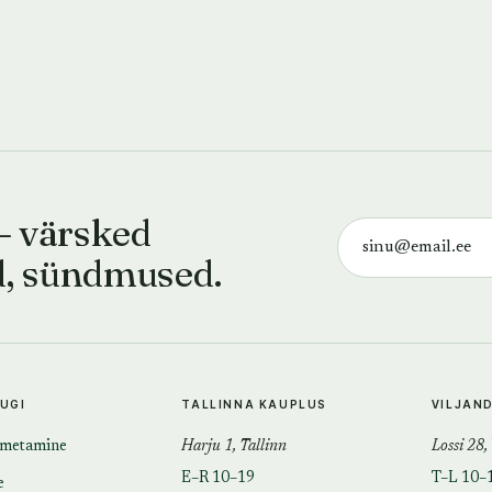
— värsked
d, sündmused.
TUGI
TALLINNA KAUPLUS
VILJAN
imetamine
Harju 1, Tallinn
Lossi 28,
E–R 10–19
T–L 10–
e