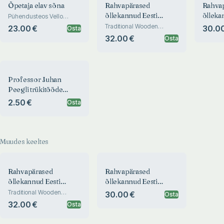
Õpetaja elav sõna
Rahvapärased
Rahva
õllekannud Eesti
õlleka
Pühendusteos Vello
Saage 100.
Rahva Muuseumi
Rahva
Traditional Wooden
23.00 €
30.00
Osta
sünniaastapäevaks
Tankards from the
kogust
kogust
32.00 €
Osta
Collection of the Estonian
woode
National Museum
the col
Estoni
Muse
Professor Juhan
Peegli trükitööde
nimestik
2.50 €
Osta
Muudes keeltes
Rahvapärased
Rahvapärased
õllekannud Eesti
õllekannud Eesti
Rahva Muuseumi
Rahva Muuseumi
Traditional Wooden
30.00 €
Osta
Tankards from the
kogust
kogust. Traditional
32.00 €
Osta
Collection of the Estonian
wooden tankards from
National Museum
the collection of the