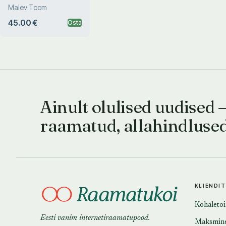
Photographic Portraits
Malev Toom
45.00 €
Osta
Ainult olulised uudised 
raamatud, allahindluse
KLIENDI
Kohaleto
Eesti vanim internetiraamatupood.
Maksmin