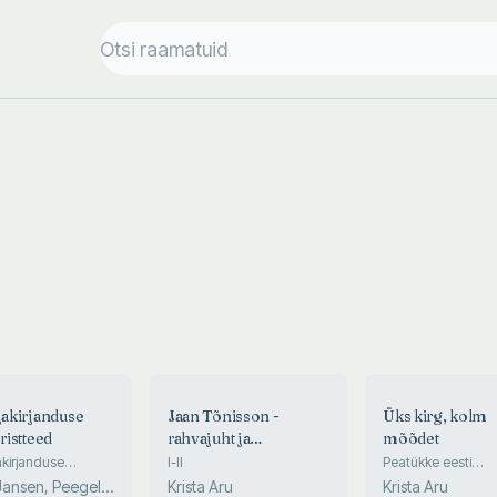
ajakirjanduse
Jaan Tõnisson -
Üks kirg, kolm
 ristteed
rahvajuht ja
mõõdet
riigivanem
akirjanduse
I-II
Peatükke eesti
 (XVII sajandist
toimetajakesksest
Jansen, Peegel,
Krista Aru
Krista Aru