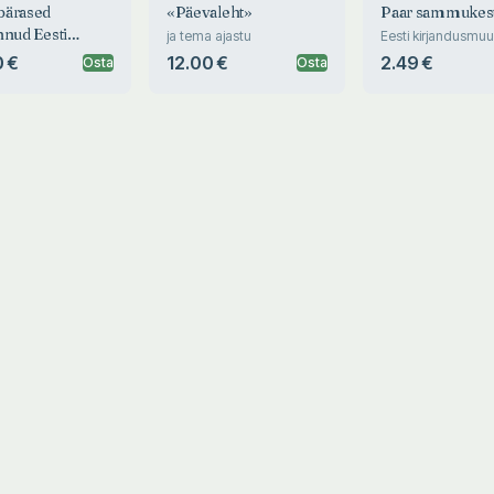
pärased
«Päevaleht»
Paar sammukes
nnud Eesti
ja tema ajastu
Eesti kirjandusmu
aastaraamat
 Muuseumi
 €
12.00 €
2.49 €
Osta
Osta
. Traditional
n tankards from
lection of the
an National
um