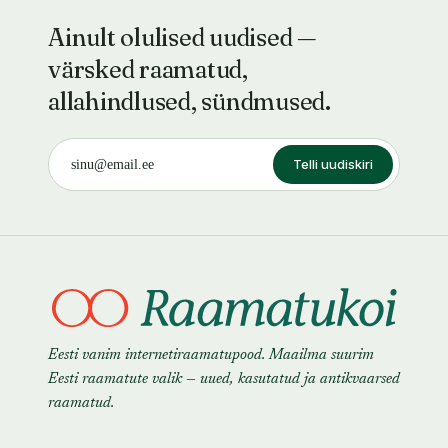
Ainult olulised uudised —
värsked raamatud,
allahindlused, sündmused.
Telli uudiskiri
Eesti vanim internetiraamatupood. Maailma suurim
Eesti raamatute valik — uued, kasutatud ja antikvaarsed
raamatud.