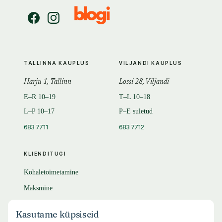
TALLINNA KAUPLUS
VILJANDI KAUPLUS
Harju 1, Tallinn
Lossi 28, Viljandi
E–R 10–19
T–L 10–18
L–P 10–17
P–E suletud
683 7711
683 7712
KLIENDITUGI
Kohaletoimetamine
Maksmine
Tagastamine
Kasutame küpsiseid
KKK