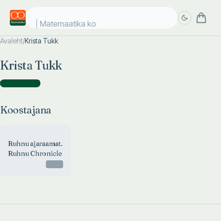
Matemaatika kos
Avaleht
/
Krista Tukk
Täpsem
Täpsem
Krista Tukk
otsing
otsing
Koostajana
(
1
)
Koostajana
Ruhnu ajaraamat.
Ruhnu Chronicle
Otsas