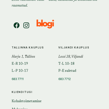
raamatud.
TALLINNA KAUPLUS
VILJANDI KAUPLUS
Harju 1, Tallinn
Lossi 28, Viljandi
E–R 10–19
T–L 10–18
L–P 10–17
P–E suletud
683 7711
683 7712
KLIENDITUGI
Kohaletoimetamine