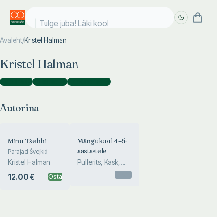
Tulge juba! Läki kooli
Avaleht
/
Kristel Halman
Täpsem
Täpsem
Kristel Halman
otsing
otsing
Autorina
(
2
)
Tõlkijana
(
2
)
Fotograafina
(
1
)
Autorina
Minu Tšehhi
Mängukool 4–5-
aastastele
Parajad Švejkid
Kristel Halman
Pullerits, Kask,
Halman, Harnek
Otsas
12.00 €
Osta