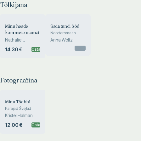
Tõlkijana
Minu heade
Sada tundi ööd
kommete raamat
Noorteromaan
Nathalie
Anna Woltz
Depoorter
Otsas
14.30 €
Osta
Fotograafina
Minu Tšehhi
Parajad Švejkid
Kristel Halman
12.00 €
Osta