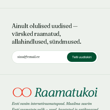
Ainult olulised uudised —
värsked raamatud,
allahindlused, sündmused.
Telli uudiskiri
Eesti vanim internetiraamatupood. Maailma suurim
Eesti raamatute valik — uued, kasutatud ja antikvaarsed