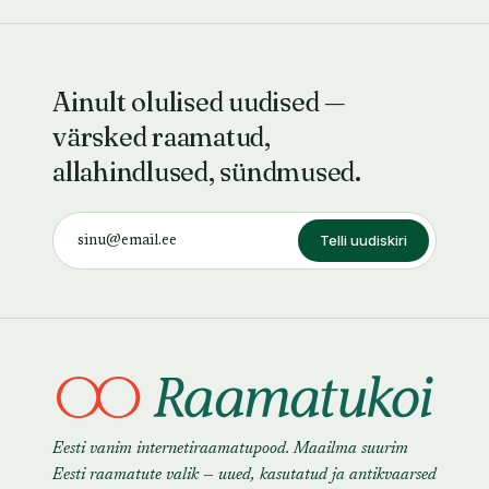
Ainult olulised uudised —
värsked raamatud,
allahindlused, sündmused.
Telli uudiskiri
Eesti vanim internetiraamatupood. Maailma suurim
Eesti raamatute valik — uued, kasutatud ja antikvaarsed