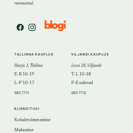
raamatud.
TALLINNA KAUPLUS
VILJANDI KAUPLUS
Harju 1, Tallinn
Lossi 28, Viljandi
E–R 10–19
T–L 10–18
L–P 10–17
P–E suletud
683 7711
683 7712
KLIENDITUGI
Kohaletoimetamine
Maksmine