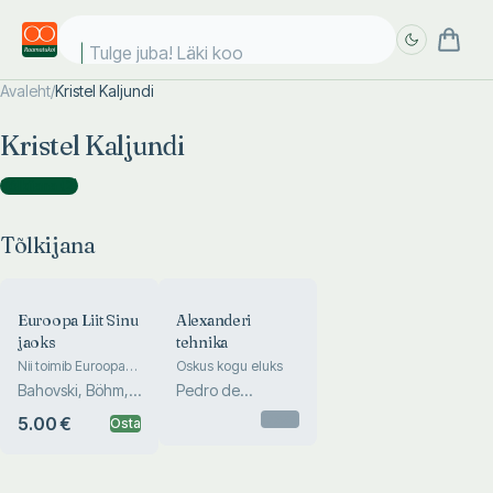
Tulge juba! Läki kool
Avaleht
/
Kristel Kaljundi
Täpsem
Täpsem
Kristel Kaljundi
otsing
otsing
Tõlkijana
(
2
)
Tõlkijana
Euroopa Liit Sinu
Alexanderi
jaoks
tehnika
Nii toimib Euroopa
Oskus kogu eluks
Liit
Bahovski, Böhm,
Pedro de
Lahodynsky
Alcántra
Otsas
5.00 €
Osta