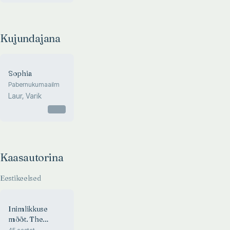
Photography in
South Africa
Kujundajana
Sophia
Pabernukumaailm
Laur, Varik
Otsas
Kaasautorina
Eestikeelsed
Inimlikkuse
mõõt. The
Measure of