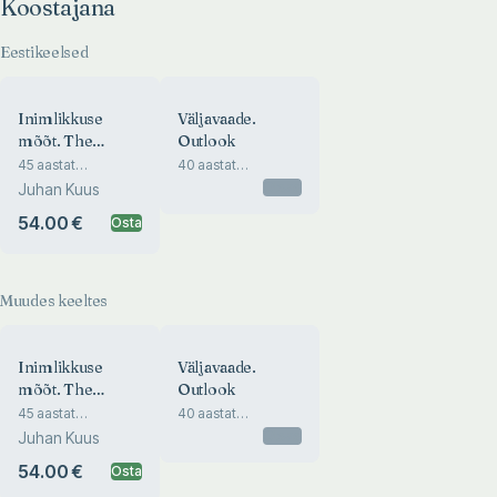
Koostajana
Eestikeelsed
Inimlikkuse
Väljavaade.
mõõt. The
Outlook
Measure of
45 aastat
40 aastat
dokumentaalfotograafiat
tänavafotograafiat
Humanity
Otsas
Juhan Kuus
Lõuna-Aafrikas. 45
Eestis. 40 Years of
Years of
Street Photography
54.00 €
Osta
Documentary
in Estonia
Photography in
South Africa
Muudes keeltes
Inimlikkuse
Väljavaade.
mõõt. The
Outlook
Measure of
45 aastat
40 aastat
dokumentaalfotograafiat
tänavafotograafiat
Humanity
Otsas
Juhan Kuus
Lõuna-Aafrikas. 45
Eestis. 40 Years of
Years of
Street Photography
54.00 €
Osta
Documentary
in Estonia