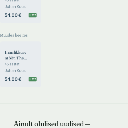
45 aastat
dokumentaalfotograafiat
Humanity
Juhan Kuus
Lõuna-Aafrikas. 45
Years of
54.00 €
Osta
Documentary
Photography in
South Africa
Muudes keeltes
Inimlikkuse
mõõt. The
Measure of
45 aastat
dokumentaalfotograafiat
Humanity
Juhan Kuus
Lõuna-Aafrikas. 45
Years of
54.00 €
Osta
Documentary
Photography in
South Africa
Ainult olulised uudised —