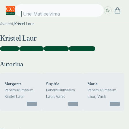
Une-Mati eelviimas
Avaleht
/
Kristel Laur
Täpsem
Täpsem
Kristel Laur
otsing
otsing
Autorina
(
3
)
Koostajana
(
2
)
Kujundajana
(
1
)
Kaasautorina
(
1
)
Autorina
Margaret
Sophia
Maria
Pabernukumaailm
Pabernukumaailm
Pabernukumaailm
Kristel Laur
Laur, Varik
Laur, Varik
Otsas
Otsas
Otsas