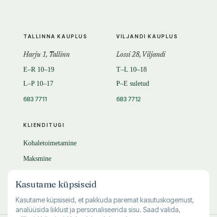
TALLINNA KAUPLUS
VILJANDI KAUPLUS
Harju 1, Tallinn
Lossi 28, Viljandi
E–R 10–19
T–L 10–18
L–P 10–17
P–E suletud
683 7711
683 7712
KLIENDITUGI
Kohaletoimetamine
Maksmine
Tagastamine
Kasutame küpsiseid
KKK
Kasutame küpsiseid, et pakkuda paremat kasutuskogemust,
analüüsida liiklust ja personaliseerida sisu. Saad valida,