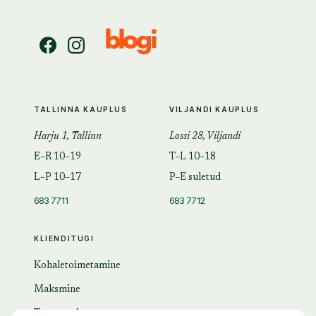
TALLINNA KAUPLUS
VILJANDI KAUPLUS
Harju 1, Tallinn
Lossi 28, Viljandi
E–R 10–19
T–L 10–18
L–P 10–17
P–E suletud
683 7711
683 7712
KLIENDITUGI
Kohaletoimetamine
Maksmine
Tagastamine