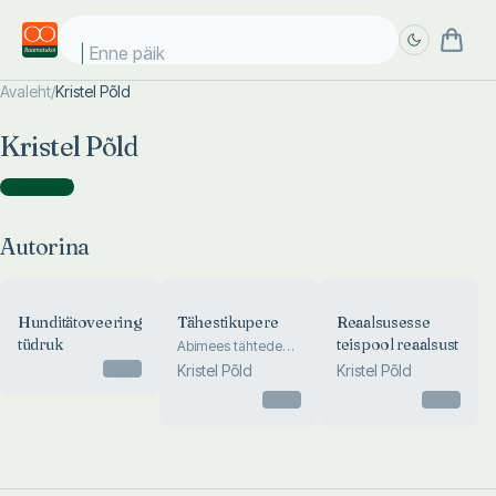
Enne päike
Avaleht
/
Kristel Põld
Täpsem
Täpsem
Kristel Põld
otsing
otsing
Autorina
(
3
)
Autorina
Hunditätoveeringuga
Tähestikupere
Reaalsusesse
tüdruk
teispool reaalsust
Abimees tähtede
õppimisel
Otsas
Kristel Põld
Kristel Põld
Otsas
Otsas