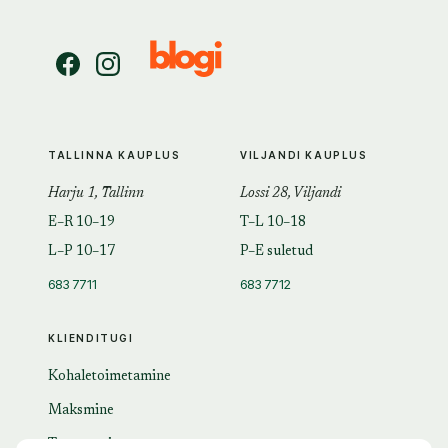
TALLINNA KAUPLUS
VILJANDI KAUPLUS
Harju 1, Tallinn
Lossi 28, Viljandi
E–R 10–19
T–L 10–18
L–P 10–17
P–E suletud
683 7711
683 7712
KLIENDITUGI
Kohaletoimetamine
Maksmine
Tagastamine