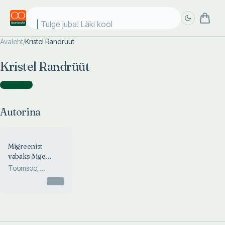
Tulge juba! Läki kooli
Avaleht
/
Kristel Randrüüt
Täpsem
Täpsem
Kristel Randrüüt
otsing
otsing
Autorina
(
1
)
Autorina
Migreenist
vabaks õige
toiduga
Toomsoo,
Randrüüt
Otsas