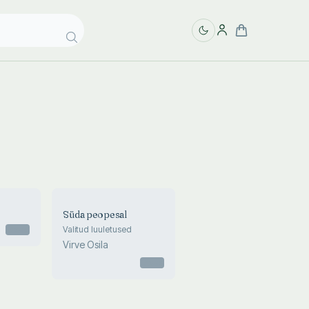
Süda peopesal
Otsas
Valitud luuletused
Virve Osila
Otsas