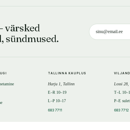
— värsked
d, sündmused.
TUGI
TALLINNA KAUPLUS
VILJAN
metamine
Harju 1, Tallinn
Lossi 28,
E–R 10–19
T–L 10–
L–P 10–17
P–E sule
ne
683 7711
683 7712