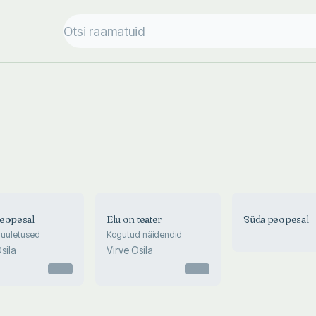
eopesal
Elu on teater
Süda peopesal
 luuletused
Kogutud näidendid
sila
Virve Osila
Otsas
Otsas