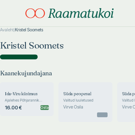
Avaleht
/
Kristel Soomets
Otsi täpsemalt
Otsi täpsemalt
Kristel Soomets
Kaanekujundajana
(
6
)
Kaanekujundajana
Ida-Viru küsimus
Süda peopesal
Süda p
Ajalehes Põhjarannik
Valitud luuletused
Valitud
aastatel 1992-2015
Virve Osila
Virve O
16.00 €
Osta
ilmunud intervjuud tuntud
idavirulastega
Otsas