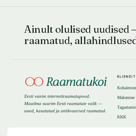
Ainult olulised uudised 
raamatud, allahindluse
KLIENDI
Kohaletoi
Eesti vanim internetiraamatupood.
Maksmine
Maailma suurim Eesti raamatute valik —
Tagastami
uued, kasutatud ja antikvaarsed raamatud.
KKK