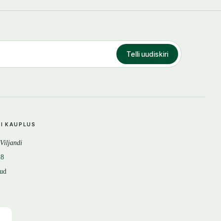
Telli uudiskiri
DI KAUPLUS
 Viljandi
18
tud