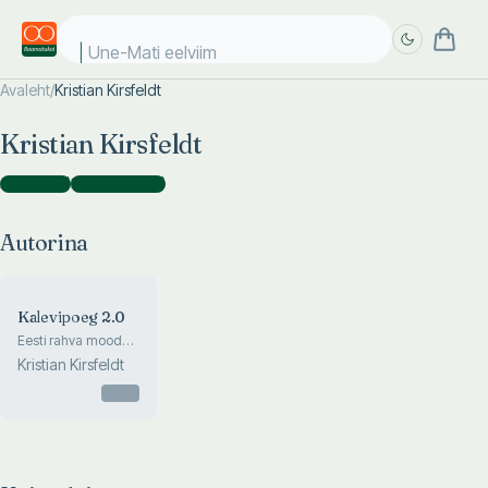
Une-Mati eelviima
Avaleht
/
Kristian Kirsfeldt
Täpsem
Täpsem
Kristian Kirsfeldt
otsing
otsing
Autorina
(
1
)
Kujundajana
(
1
)
Autorina
Kalevipoeg 2.0
Eesti rahva moodne
eepos
Kristian Kirsfeldt
Otsas