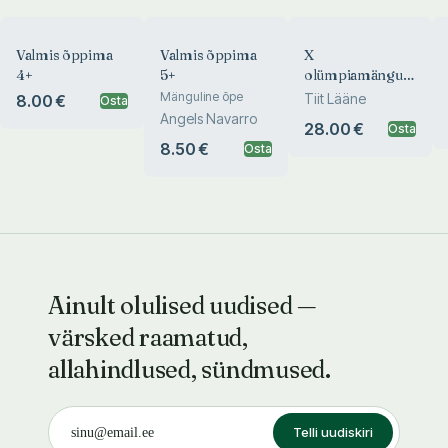
Valmis õppima
Valmis õppima
X
4+
5+
olümpiamängud
Los Angeles
Mänguline õpe
Tiit Lääne
8.00 €
Osta
1932
Angels Navarro
28.00 €
Osta
8.50 €
Osta
Ainult olulised uudised —
värsked raamatud,
allahindlused, sündmused.
Telli uudiskiri