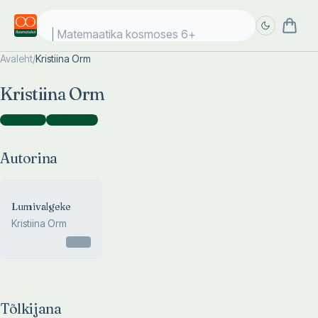
Matemaatika kosmoses 6+
Avaleht
/
Kristiina Orm
Täpsem
Täpsem
Kristiina Orm
otsing
otsing
Autorina
(
1
)
Tõlkijana
(
11
)
Autorina
Lumivalgeke
Kristiina Orm
Otsas
Tõlkijana