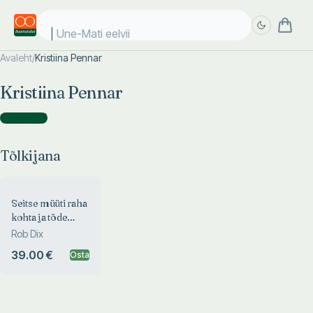
Une-Mati eelviim
Avaleht
/
Kristiina Pennar
Täpsem
Täpsem
Kristiina Pennar
otsing
otsing
Tõlkijana
(
1
)
Tõlkijana
Seitse müüti raha
kohta ja tõde
finantsvabaduse
Rob Dix
saavutamiseks
39.00 €
Osta