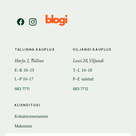
TALLINNA KAUPLUS
VILJANDI KAUPLUS
Harju 1, Tallinn
Lossi 28, Viljandi
E–R 10–19
T–L 10–18
L–P 10–17
P–E suletud
683 7711
683 7712
KLIENDITUGI
Kohaletoimetamine
Maksmine
Tagastamine