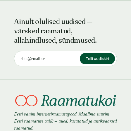
Ainult olulised uudised —
värsked raamatud,
allahindlused, sündmused.
Telli uudiskiri
Eesti vanim internetiraamatupood. Maailma suurim
Eesti raamatute valik — uued, kasutatud ja antikvaarsed
raamatud.