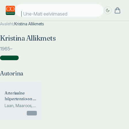
Une-Mati eelviimased
Avaleht
/
Kristina Allikmets
Täpsem
Täpsem
Kristina Allikmets
otsing
otsing
1965
–
Autorina
(
1
)
Autorina
Arteriaalne
hüpertensioon -
praktilised
Laan, Maaroos,
aspektid
Allikmets,
Otsas
Ristimäe, T...