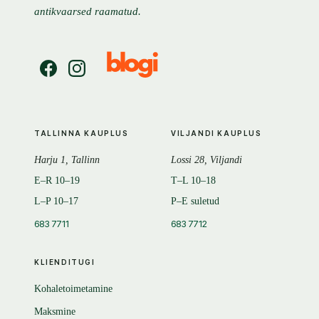
antikvaarsed raamatud.
TALLINNA KAUPLUS
VILJANDI KAUPLUS
Harju 1, Tallinn
Lossi 28, Viljandi
E–R 10–19
T–L 10–18
L–P 10–17
P–E suletud
683 7711
683 7712
KLIENDITUGI
Kohaletoimetamine
Maksmine