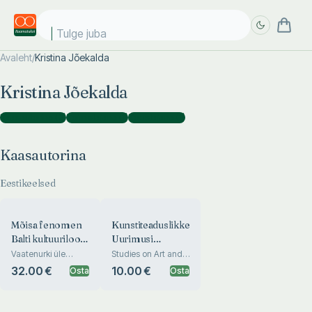
Tulge juba!
Avaleht
/
Kristina Jõekalda
Täpsem
Täpsem
Kristina Jõekalda
otsing
otsing
Kaasautorina
(
2
)
Toimetajana
(
1
)
Koostajana
(
1
)
Kaasautorina
Eestikeelsed
Mõisa fenomen
Kunstiteaduslikke
Balti kultuuriloos.
Uurimusi
The Manor as a
2024/1-2. Eesti
Vaatenurki üle
Studies on Art and
uurimisväljade.
Arhitecture. Studien
Phenomenenon
kunstiteadus 100
32.00 €
10.00 €
Osta
Osta
Crossdisciplinary
für
of Baltic Cultural
Perspectives.
Kunstwissenschaft
History