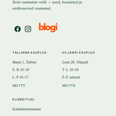
Eesti raamatute valik — uued, kasutatud ja
antikvaarsed raamatud.
TALLINNA KAUPLUS
VILJANDI KAUPLUS
Harju 1, Tallinn
Lossi 28, Viljandi
E–R 10–19
T–L 10–18
L–P 10–17
P–E suletud
683 7711
683 7712
KLIENDITUGI
Kohaletoimetamine