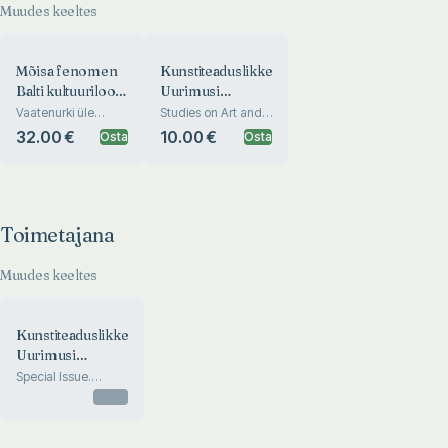
Muudes keeltes
Mõisa fenomen
Kunstiteaduslikke
Balti kultuuriloos.
Uurimusi
The Manor as a
2024/1-2. Eesti
Vaatenurki üle
Studies on Art and
uurimisväljade.
Arhitecture. Studien
Phenomenenon
kunstiteadus 100
32.00 €
10.00 €
Osta
Osta
Crossdisciplinary
für
of Baltic Cultural
Perspectives.
Kunstwissenschaft
History
Toimetajana
Muudes keeltes
Kunstiteaduslikke
Uurimusi
2014/3-4
Special Issue.
Debating German
Otsas
heritage: art history
and nationalism
during the long