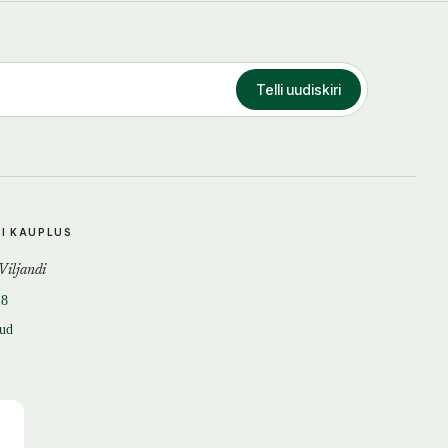
Telli uudiskiri
DI KAUPLUS
 Viljandi
18
tud