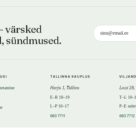
— värsked
d, sündmused.
TUGI
TALLINNA KAUPLUS
VILJAN
metamine
Harju 1, Tallinn
Lossi 28,
E–R 10–19
T–L 10–
L–P 10–17
P–E sule
ne
683 7711
683 7712