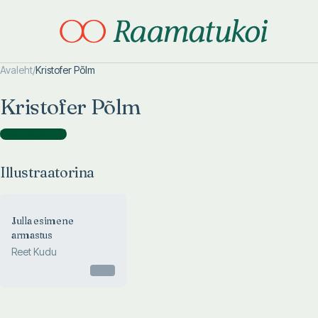
Avaleht
/
Kristofer Põlm
Otsi täpsemalt
Otsi täpsemalt
Kristofer Põlm
Illustraatorina
(
1
)
Illustraatorina
Julla esimene
armastus
Reet Kudu
Otsas