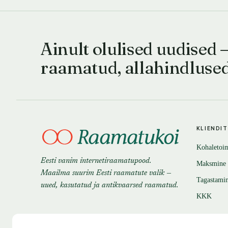
Ainult olulised uudised 
raamatud, allahindluse
KLIENDI
Kohaletoi
Eesti vanim internetiraamatupood.
Maksmine
Maailma suurim Eesti raamatute valik —
Tagastami
uued, kasutatud ja antikvaarsed raamatud.
KKK