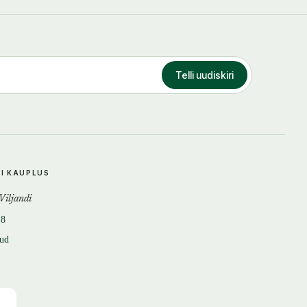
Telli uudiskiri
DI KAUPLUS
 Viljandi
18
tud