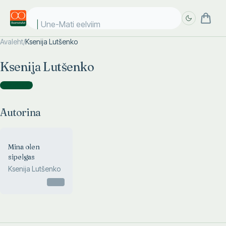
Une-Mati eelviima
Avaleht
/
Ksenija Lutšenko
Täpsem
Täpsem
Ksenija Lutšenko
otsing
otsing
Autorina
(
1
)
Autorina
Mina olen
sipelgas
Ksenija Lutšenko
Otsas