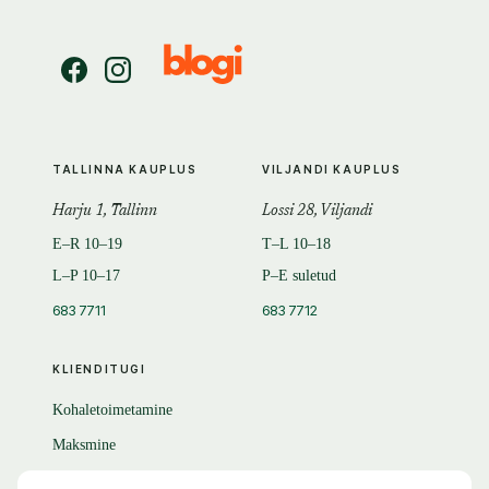
TALLINNA KAUPLUS
VILJANDI KAUPLUS
Harju 1, Tallinn
Lossi 28, Viljandi
E–R 10–19
T–L 10–18
L–P 10–17
P–E suletud
683 7711
683 7712
KLIENDITUGI
Kohaletoimetamine
Maksmine
Tagastamine