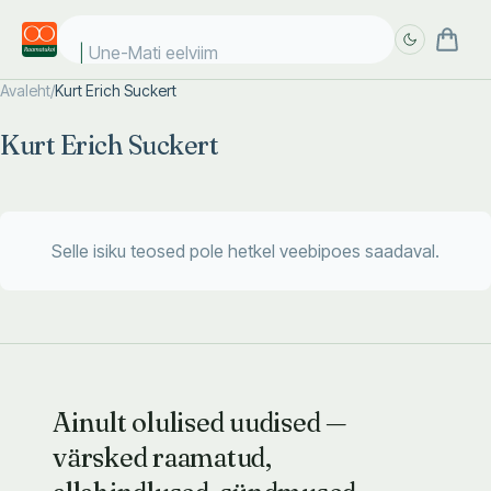
Une-Mati eelviima
Avaleht
/
Kurt Erich Suckert
Täpsem
Täpsem
Kurt Erich Suckert
otsing
otsing
Selle isiku teosed pole hetkel veebipoes saadaval.
Ainult olulised uudised —
värsked raamatud,