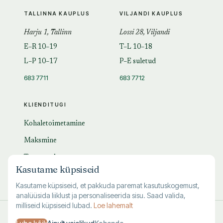
TALLINNA KAUPLUS
VILJANDI KAUPLUS
Harju 1, Tallinn
Lossi 28, Viljandi
E–R 10–19
T–L 10–18
L–P 10–17
P–E suletud
683 7711
683 7712
KLIENDITUGI
Kohaletoimetamine
Maksmine
Tagastamine
Kasutame küpsiseid
KKK
Kasutame küpsiseid, et pakkuda paremat kasutuskogemust,
analüüsida liiklust ja personaliseerida sisu. Saad valida,
milliseid küpsiseid lubad.
Loe lahemalt
© 1995–
2026
Kuutõrvaja OÜ · reg. 10463994