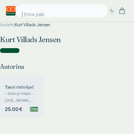
Enne päike
Avaleht
/
Kurt Villads Jensen
Täpsem
Täpsem
Kurt Villads Jensen
otsing
otsing
Autorina
(
1
)
Autorina
Taani ristisõjad
– sõda ja misjon
Läänemere ääres
Lind, Jensen,
Jensen, Bysted
25.00 €
Osta