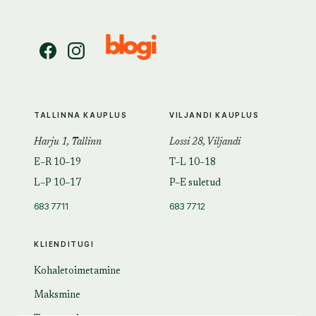
TALLINNA KAUPLUS
VILJANDI KAUPLUS
Harju 1, Tallinn
Lossi 28, Viljandi
E–R 10–19
T–L 10–18
L–P 10–17
P–E suletud
683 7711
683 7712
KLIENDITUGI
Kohaletoimetamine
Maksmine