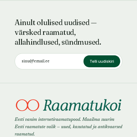
Ainult olulised uudised —
värsked raamatud,
allahindlused, sündmused.
Telli uudiskiri
Eesti vanim internetiraamatupood. Maailma suurim
Eesti raamatute valik — uued, kasutatud ja antikvaarsed
raamatud.