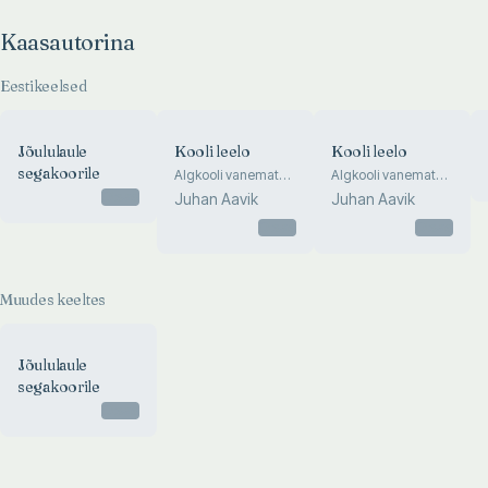
Kaasautorina
Eestikeelsed
Jõululaule
Kooli leelo
Kooli leelo
segakoorile
Algkooli vanemate
Algkooli vanemate
klasside lauluvara
klasside lauluvara
Otsas
Juhan Aavik
Juhan Aavik
Otsas
Otsas
Muudes keeltes
Jõululaule
segakoorile
Otsas