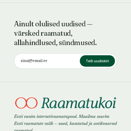
Ainult olulised uudised —
värsked raamatud,
allahindlused, sündmused.
Telli uudiskiri
Eesti vanim internetiraamatupood. Maailma suurim
Eesti raamatute valik — uued, kasutatud ja antikvaarsed
raamatud.