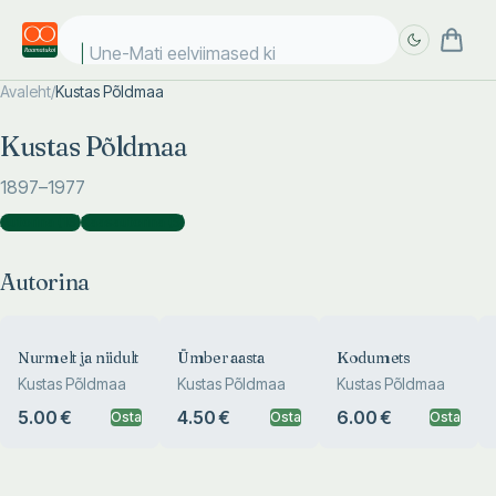
Une-Mati eelviimased kii
Avaleht
/
Kustas Põldmaa
Täpsem
Täpsem
Kustas Põldmaa
otsing
otsing
1897
–1977
Autorina
(
16
)
Kaasautorina
(
5
)
Autorina
Nurmelt ja niidult
Ümber aasta
Kodumets
Kustas Põldmaa
Kustas Põldmaa
Kustas Põldmaa
5.00 €
4.50 €
6.00 €
Osta
Osta
Osta