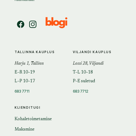
TALLINNA KAUPLUS
VILJANDI KAUPLUS
Harju 1, Tallinn
Lossi 28, Viljandi
E–R 10–19
T–L 10–18
L–P 10–17
P–E suletud
683 7711
683 7712
KLIENDITUGI
Kohaletoimetamine
Maksmine