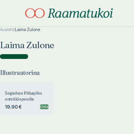
Avaleht
/
Laima Zulone
Otsi täpsemalt
Otsi täpsemalt
Laima Zulone
Illustraatorina
(
1
)
Illustraatorina
Segaduse Päkapiku
entsüklopeedia
19.90 €
Osta