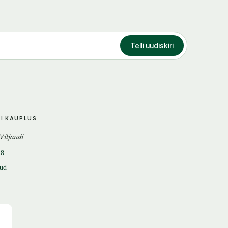
Telli uudiskiri
DI KAUPLUS
 Viljandi
18
tud