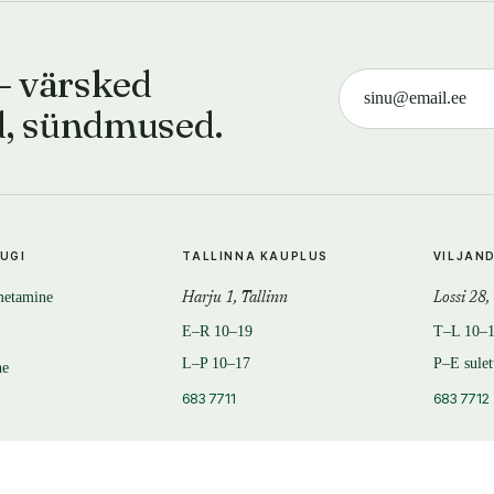
— värsked
d, sündmused.
TUGI
TALLINNA KAUPLUS
VILJAN
metamine
Harju 1, Tallinn
Lossi 28,
E–R 10–19
T–L 10–
L–P 10–17
P–E sule
ne
683 7711
683 7712