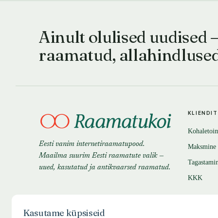
Ainult olulised uudised 
raamatud, allahindluse
KLIENDI
Kohaletoi
Eesti vanim internetiraamatupood.
Maksmine
Maailma suurim Eesti raamatute valik —
Tagastami
uued, kasutatud ja antikvaarsed raamatud.
KKK
Kasutame küpsiseid