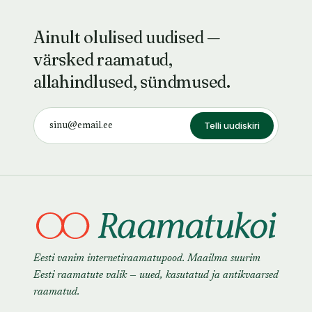
Ainult olulised uudised —
värsked raamatud,
allahindlused, sündmused.
Telli uudiskiri
Eesti vanim internetiraamatupood. Maailma suurim
Eesti raamatute valik — uued, kasutatud ja antikvaarsed
raamatud.