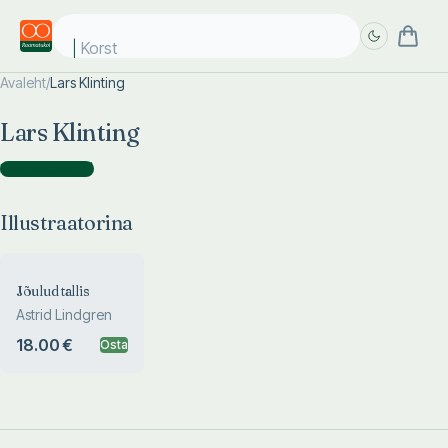
Korstna
Avaleht
/
Lars Klinting
Täpsem
Täpsem
Lars Klinting
otsing
otsing
Illustraatorina
(
1
)
Illustraatorina
Jõulud tallis
Astrid Lindgren
18.00 €
Osta