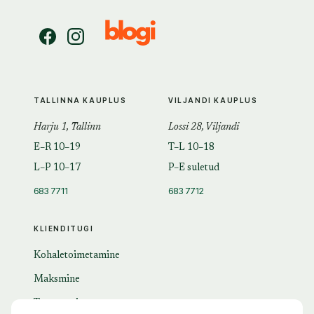
TALLINNA KAUPLUS
VILJANDI KAUPLUS
Harju 1, Tallinn
Lossi 28, Viljandi
E–R 10–19
T–L 10–18
L–P 10–17
P–E suletud
683 7711
683 7712
KLIENDITUGI
Kohaletoimetamine
Maksmine
Tagastamine