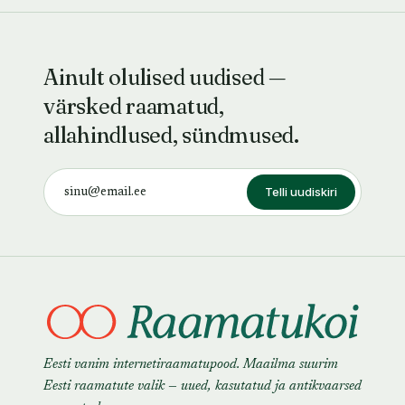
Ainult olulised uudised —
värsked raamatud,
allahindlused, sündmused.
Telli uudiskiri
Eesti vanim internetiraamatupood. Maailma suurim
Eesti raamatute valik — uued, kasutatud ja antikvaarsed