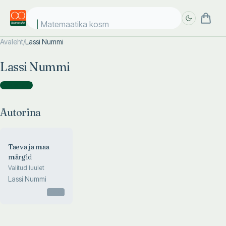
Matemaatika kosmo
Avaleht
/
Lassi Nummi
Täpsem
Täpsem
Lassi Nummi
otsing
otsing
Autorina
(
1
)
Autorina
Taeva ja maa
märgid
Valitud luulet
Lassi Nummi
Otsas