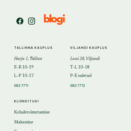
TALLINNA KAUPLUS
VILJANDI KAUPLUS
Harju 1, Tallinn
Lossi 28, Viljandi
E–R 10–19
T–L 10–18
L–P 10–17
P–E suletud
683 7711
683 7712
KLIENDITUGI
Kohaletoimetamine
Maksmine