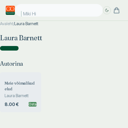
Miki Hii
Avaleht
/
Laura Barnett
Täpsem
Täpsem
Laura Barnett
otsing
otsing
Autorina
(
1
)
Autorina
Meie võimalikud
elud
Laura Barnett
8.00 €
Osta