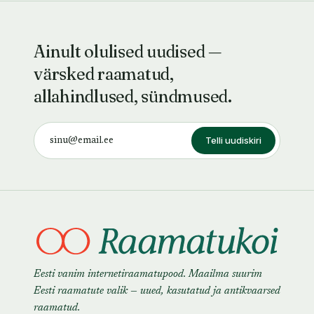
Ainult olulised uudised —
värsked raamatud,
allahindlused, sündmused.
Telli uudiskiri
Eesti vanim internetiraamatupood. Maailma suurim
Eesti raamatute valik — uued, kasutatud ja antikvaarsed
raamatud.