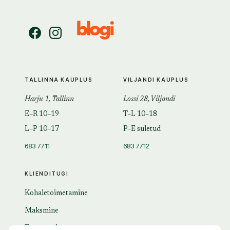
TALLINNA KAUPLUS
VILJANDI KAUPLUS
Harju 1, Tallinn
Lossi 28, Viljandi
E–R 10–19
T–L 10–18
L–P 10–17
P–E suletud
683 7711
683 7712
KLIENDITUGI
Kohaletoimetamine
Maksmine
Tagastamine