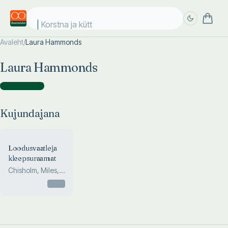
Korstna ja kütte
Avaleht
/
Laura Hammonds
Täpsem
Täpsem
Laura Hammonds
otsing
otsing
Kujundajana
(
1
)
Kujundajana
Loodusvaatleja
kleepsuraamat
Chisholm, Miles,
Wootton, Clarke
Otsas