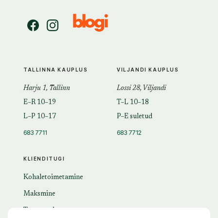
TALLINNA KAUPLUS
VILJANDI KAUPLUS
Harju 1, Tallinn
Lossi 28, Viljandi
E–R 10–19
T–L 10–18
L–P 10–17
P–E suletud
683 7711
683 7712
KLIENDITUGI
Kohaletoimetamine
Maksmine
Tagastamine