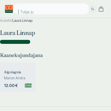
Tulge jub
Avaleht
/
Laura Linnap
Täpsem
Täpsem
Laura Linnap
otsing
otsing
Kaanekujundajana
(
1
)
Kaanekujundajana
Algolagnia
Marion Andra
12.00 €
Osta