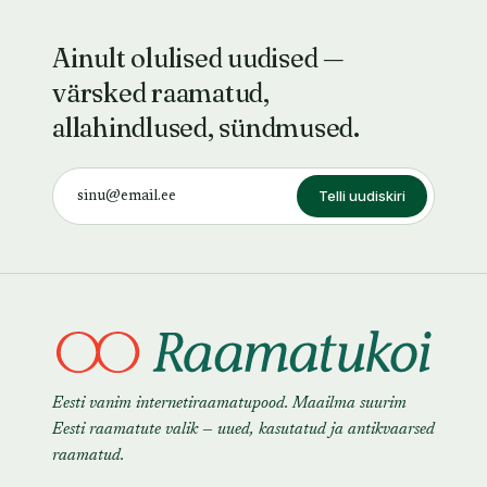
Ainult olulised uudised —
värsked raamatud,
allahindlused, sündmused.
Telli uudiskiri
Eesti vanim internetiraamatupood. Maailma suurim
Eesti raamatute valik — uued, kasutatud ja antikvaarsed
raamatud.