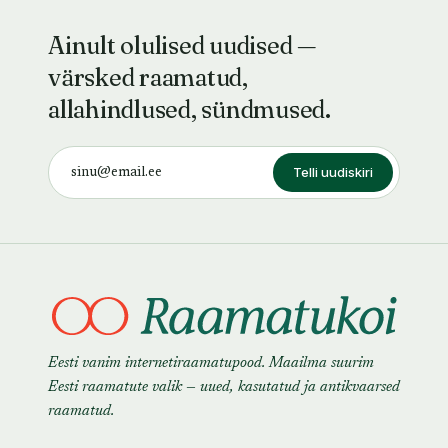
Ainult olulised uudised —
värsked raamatud,
allahindlused, sündmused.
Telli uudiskiri
Eesti vanim internetiraamatupood. Maailma suurim
Eesti raamatute valik — uued, kasutatud ja antikvaarsed
raamatud.