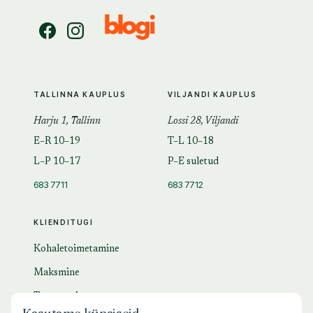
TALLINNA KAUPLUS
VILJANDI KAUPLUS
Harju 1, Tallinn
Lossi 28, Viljandi
E–R 10–19
T–L 10–18
L–P 10–17
P–E suletud
683 7711
683 7712
KLIENDITUGI
Kohaletoimetamine
Maksmine
Tagastamine