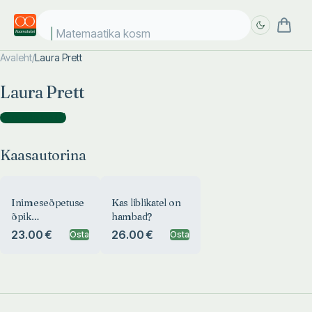
Matemaatika kosmo
Avaleht
/
Laura Prett
Täpsem
Täpsem
Laura Prett
otsing
otsing
Kaasautorina
(
2
)
Kaasautorina
Inimeseõpetuse
Kas liblikatel on
õpik
hambad?
algklassidele
23.00 €
26.00 €
Osta
Osta