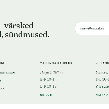
— värsked
d, sündmused.
TUGI
TALLINNA KAUPLUS
VILJAN
imetamine
Harju 1, Tallinn
Lossi 28,
E–R 10–19
T–L 10–
e
L–P 10–17
P–E sule
ine
683 7711
683 7712