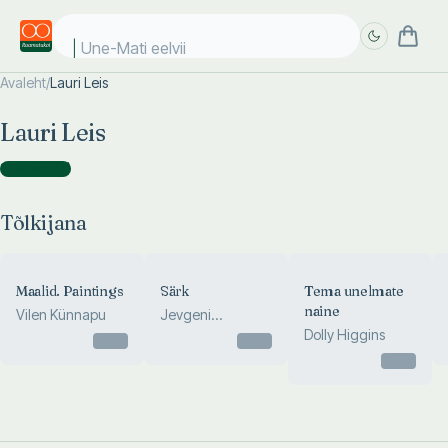
Une-Mati eelviim
Avaleht
/
Lauri Leis
Täpsem
Täpsem
Lauri Leis
otsing
otsing
Tõlkijana
(
4
)
Tõlkijana
Maalid. Paintings
Särk
Tema unelmate
naine
Vilen Künnapu
Jevgeni
Griškovets
Dolly Higgins
Otsas
Otsas
Otsas