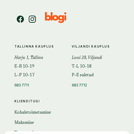
TALLINNA KAUPLUS
VILJANDI KAUPLUS
Harju 1, Tallinn
Lossi 28, Viljandi
E–R 10–19
T–L 10–18
L–P 10–17
P–E suletud
683 7711
683 7712
KLIENDITUGI
Kohaletoimetamine
Maksmine
Tagastamine