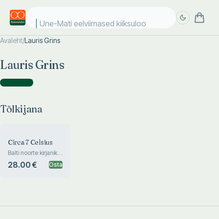
Une-Mati eelviimased kiiksulood
Avaleht
/
Lauris Grins
Täpsem
Täpsem
Lauris Grins
otsing
otsing
Tõlkijana
(
1
)
Tõlkijana
Circa 7 Celsius
Balti noorte kirjanike
antoloogia
28.00 €
Osta