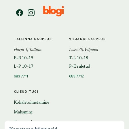
TALLINNA KAUPLUS
VILJANDI KAUPLUS
Harju 1, Tallinn
Lossi 28, Viljandi
E–R 10–19
T–L 10–18
L–P 10–17
P–E suletud
683 7711
683 7712
KLIENDITUGI
Kohaletoimetamine
Maksmine
Tagastamine