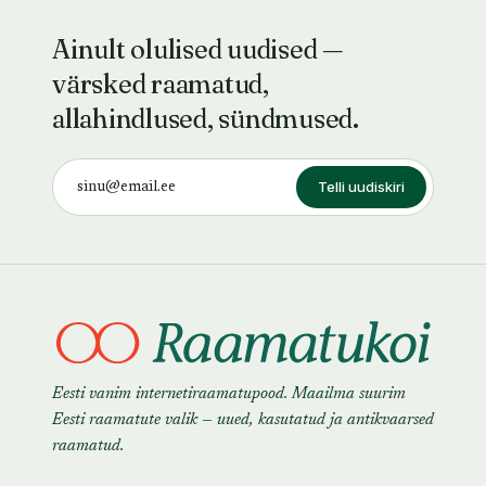
Ainult olulised uudised —
värsked raamatud,
allahindlused, sündmused.
Telli uudiskiri
Eesti vanim internetiraamatupood. Maailma suurim
Eesti raamatute valik — uued, kasutatud ja antikvaarsed
raamatud.