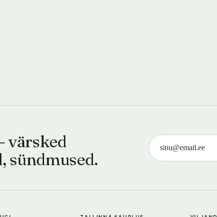
— värsked
d, sündmused.