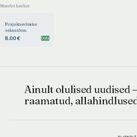
Muudes keeltes
Projekteerimise
oskussõnu
8.00 €
Osta
Ainult olulised uudised 
raamatud, allahindluse