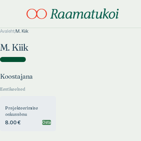
Avaleht
/
M. Kiik
Otsi täpsemalt
Otsi täpsemalt
M. Kiik
Koostajana
(
1
)
Koostajana
Eestikeelsed
Projekteerimise
oskussõnu
8.00 €
Osta