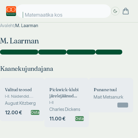
Matemaatika kosmo
Avaleht
/
M. Laarman
Täpsem
Täpsem
M. Laarman
otsing
otsing
Kaanekujundajana
(
3
)
Toimetajana
(
2
)
Illustraatorina
(
1
)
Kujundajana
(
1
)
Kaanekujundajana
Valitud teosed
Pickwick-klubi
Punane tuul
järelejäänud
I-II. Näidendid.
Mait Metsanurk
Jutustused
paberid
I-II
August Kitzberg
Otsas
Charles Dickens
12.00 €
Osta
11.00 €
Osta