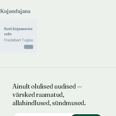
Kujundajana
Eesti kirjameeste
selts
Friedebert Tuglas
Otsas
Ainult olulised uudised —
värsked raamatud,
allahindlused, sündmused.