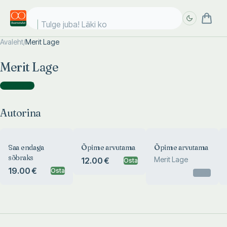
Tulge juba! Läki koo
Avaleht
/
Merit Lage
Täpsem
Täpsem
Merit Lage
otsing
otsing
Autorina
(
6
)
Autorina
Saa endaga
Õpime arvutama
Õpime arvutama
sõbraks
Merit Lage
12.00 €
Osta
19.00 €
Osta
Otsas