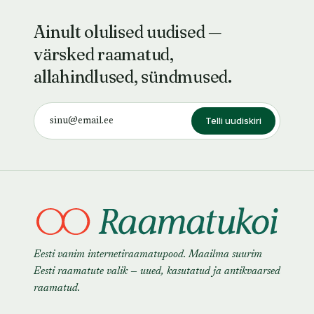
Ainult olulised uudised —
värsked raamatud,
allahindlused, sündmused.
Telli uudiskiri
Eesti vanim internetiraamatupood. Maailma suurim
Eesti raamatute valik — uued, kasutatud ja antikvaarsed
raamatud.