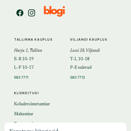
TALLINNA KAUPLUS
VILJANDI KAUPLUS
Harju 1, Tallinn
Lossi 28, Viljandi
E–R 10–19
T–L 10–18
L–P 10–17
P–E suletud
683 7711
683 7712
KLIENDITUGI
Kohaletoimetamine
Maksmine
Tagastamine