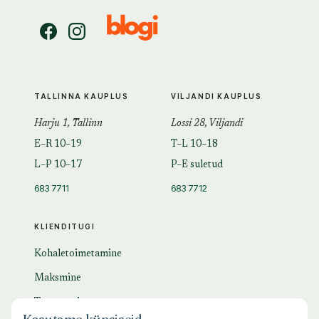
TALLINNA KAUPLUS
VILJANDI KAUPLUS
Harju 1, Tallinn
Lossi 28, Viljandi
E–R 10–19
T–L 10–18
L–P 10–17
P–E suletud
683 7711
683 7712
KLIENDITUGI
Kohaletoimetamine
Maksmine
Tagastamine