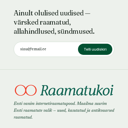
Ainult olulised uudised —
värsked raamatud,
allahindlused, sündmused.
Telli uudiskiri
Eesti vanim internetiraamatupood. Maailma suurim
Eesti raamatute valik — uued, kasutatud ja antikvaarsed
raamatud.