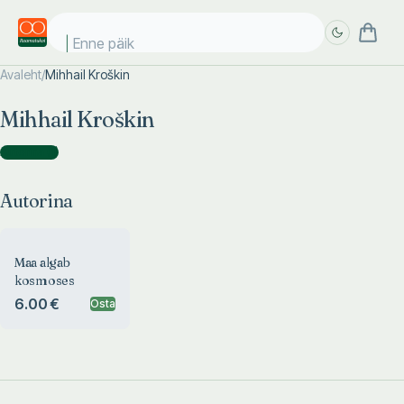
Enne päike
Avaleht
/
Mihhail Kroškin
Täpsem
Täpsem
Mihhail Kroškin
otsing
otsing
Autorina
(
1
)
Autorina
Maa algab
kosmoses
6.00 €
Osta