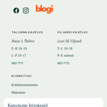
TALLINNA KAUPLUS
VILJANDI KAUPLUS
Harju 1, Tallinn
Lossi 28, Viljandi
E–R 10–19
T–L 10–18
L–P 10–17
P–E suletud
683 7711
683 7712
KLIENDITUGI
Kohaletoimetamine
Maksmine
Tagastamine
Kasutame küpsiseid