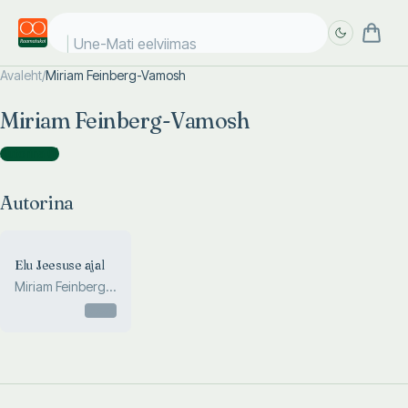
Une-Mati eelviimase
Avaleht
/
Miriam Feinberg-Vamosh
Täpsem
Täpsem
Miriam Feinberg-Vamosh
otsing
otsing
Autorina
(
1
)
Autorina
Elu Jeesuse ajal
Miriam Feinberg-
Vamosh
Otsas