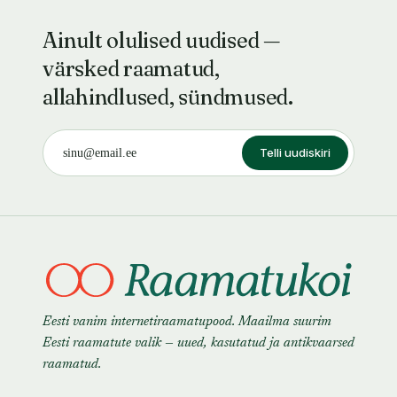
Ainult olulised uudised —
värsked raamatud,
allahindlused, sündmused.
Telli uudiskiri
Eesti vanim internetiraamatupood. Maailma suurim
Eesti raamatute valik — uued, kasutatud ja antikvaarsed
raamatud.