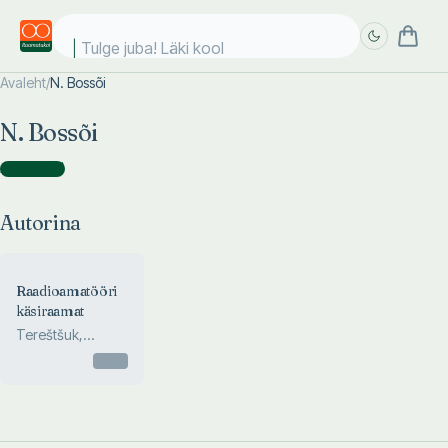
Tulge juba! Läki kooli
Avaleht
/
N. Bossõi
Täpsem
Täpsem
N. Bossõi
otsing
otsing
Autorina
(
1
)
Autorina
Raadioamatööri
käsiraamat
Tereštšuk,
Dombrugov,
Otsas
Bossõi, Nogin, ...