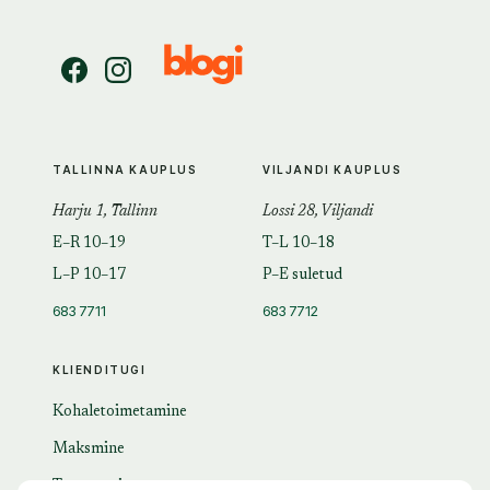
TALLINNA KAUPLUS
VILJANDI KAUPLUS
Harju 1, Tallinn
Lossi 28, Viljandi
E–R 10–19
T–L 10–18
L–P 10–17
P–E suletud
683 7711
683 7712
KLIENDITUGI
Kohaletoimetamine
Maksmine
Tagastamine